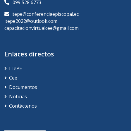
099 528 6773
itepe@conferenciaepiscopal.ec
itepe2022@outlook.com
capacitacionvirtualcee@gmail.com
Enlaces directos
ITePE
Cee
Documentos
Noticias
Contàctenos