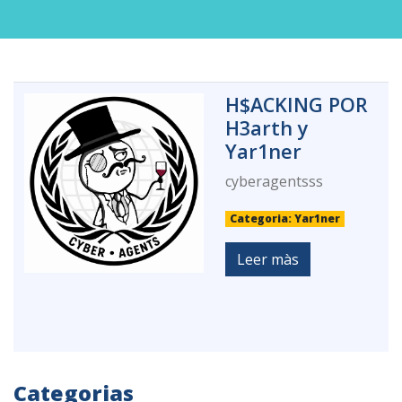
H$ACKING POR
H3arth y
Yar1ner
cyberagentsss
Categoria: Yar1ner
Leer màs
Categorias