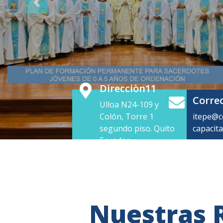
Corre
Ulloa N24-109 y
Colón, Torre 1
itepe@c
segundo piso. Quito
capacit
Ecuador
Nuestras 