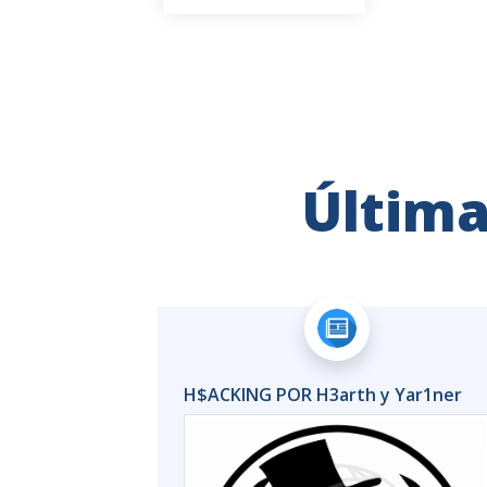
Última
 Yar1ner
H$ACKING POR H3arth y Yar1ner