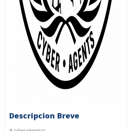
Descripcion Breve
# cyberagentsss